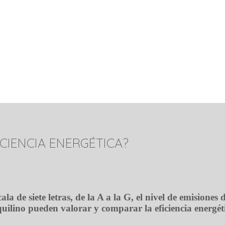
ICIENCIA ENERGÉTICA?
la de siete letras, de la A a la G, el nivel de emisione
quilino pueden valorar y comparar la eficiencia energé