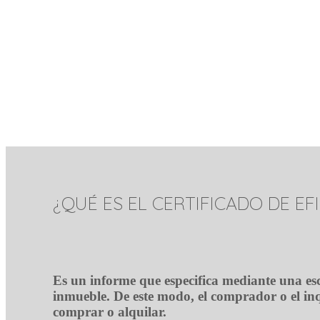
¿QUÉ ES EL CERTIFICADO DE EF
Es un informe que especifica mediante una esca
inmueble. De este modo, el comprador o el in
comprar o alquilar.