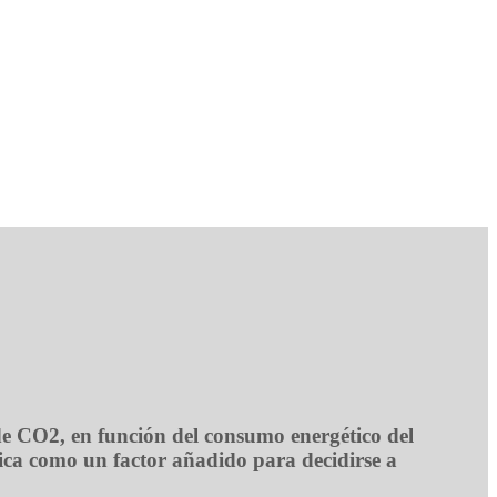
s de CO2, en función del consumo energético del
tica como un factor añadido para decidirse a