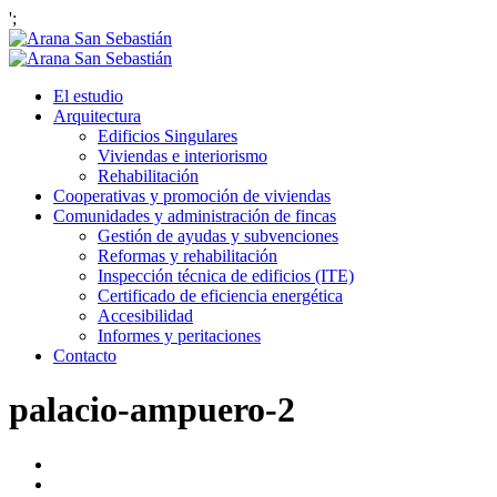
';
El estudio
Arquitectura
Edificios Singulares
Viviendas e interiorismo
Rehabilitación
Cooperativas y promoción de viviendas
Comunidades y administración de fincas
Gestión de ayudas y subvenciones
Reformas y rehabilitación
Inspección técnica de edificios (ITE)
Certificado de eficiencia energética
Accesibilidad
Informes y peritaciones
Contacto
palacio-ampuero-2