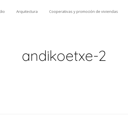
dio
Arquitectura
Cooperativas y promoción de viviendas
andikoetxe-2