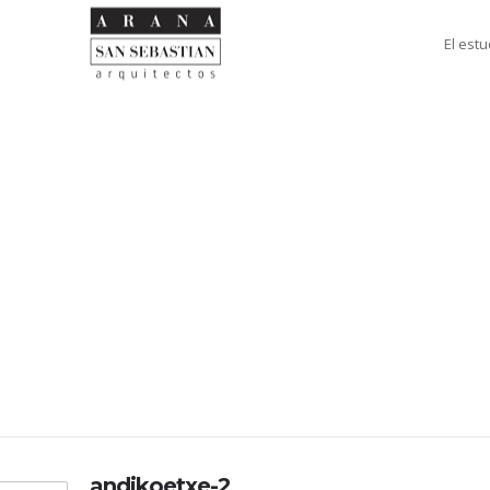
El estu
andikoetxe-2